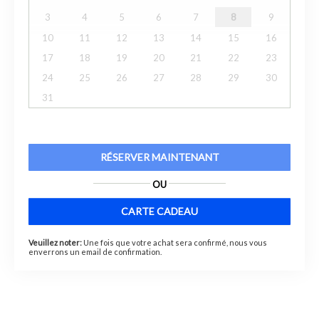
3
4
5
6
7
8
9
10
11
12
13
14
15
16
17
18
19
20
21
22
23
24
25
26
27
28
29
30
31
RÉSERVER MAINTENANT
OU
CARTE CADEAU
Veuillez noter:
Une fois que votre achat sera confirmé, nous vous
enverrons un email de confirmation.