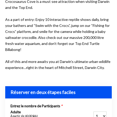
Crocosaurus Cove is a must see attraction when visiting Darwin
and the Top End.
As a part of entry: Enjoy 10 interactive reptile shows daily, bring
your bathers and “Swim with the Crocs”, jump on our “Fishing for
Crocs” platform, and smile for the camera while holding a baby
saltwater crocodile. Also check out our massive 200,000 litre
fresh water aquarium, and don’t forget our Top End Turtle
Billabong!
All of this and more awaits you at Darwin’s ultimate urban wildlife
experience…right in the heart of Mitchell Street, Darwin City.
Réserver en deux étapes faciles
Entrez le nombre de Participants
*
Adulte
À partir de
40,00 $AU