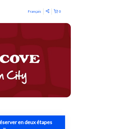
Français
0
éserver en deux étapes