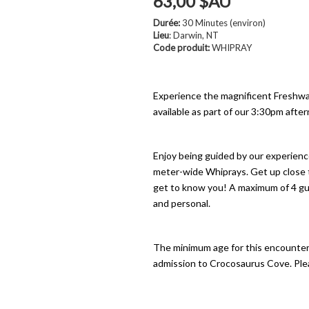
63,00 $AU
Durée:
30 Minutes (environ)
Lieu
: Darwin, NT
Code produit:
WHIPRAY
Experience the magnificent Freshw
available as part of our 3:30pm aft
Enjoy being guided by our experienc
meter-wide Whiprays. Get up close t
get to know you! A maximum of 4 gue
and personal.
The minimum age for this encounter i
admission to Crocosaurus Cove. Pleas