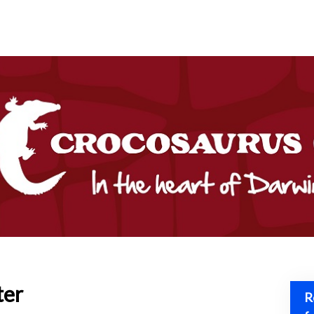
ter
R