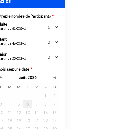
aciles
trez le nombre de Participants
*
ulte
partir de
61,00 $AU
fant
partir de
46,00 $AU
nior
partir de
53,00 $AU
oisissez une date
*
août
2026
L
M
M
J
V
S
D
1
2
3
4
5
6
7
8
9
10
11
12
13
14
15
16
17
18
19
20
21
22
23
24
25
26
27
28
29
30