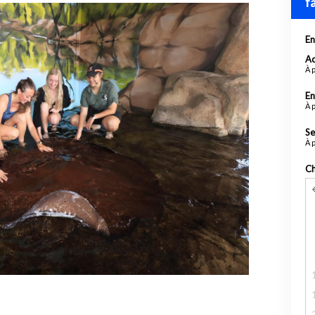
f
En
Ad
À 
En
À 
Se
À 
Ch